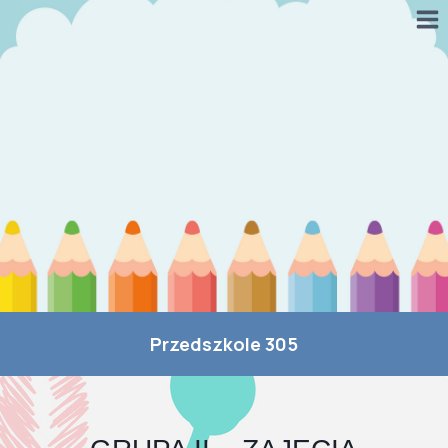
Przeskocz
do
treści
Przedszkole 305